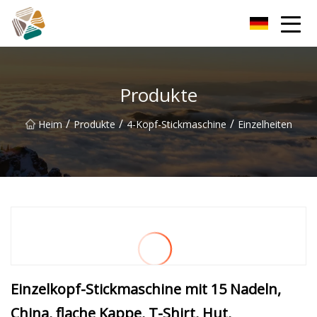
NuWave Innovations Group Co., Ltd
Produkte
/
/
/
Heim
Produkte
4-Kopf-Stickmaschine
Einzelheiten
Einzelkopf-Stickmaschine mit 15 Nadeln,
China, flache Kappe, T-Shirt, Hut,